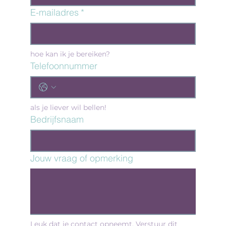
E-mailadres
*
hoe kan ik je bereiken?
Telefoonnummer
als je liever wil bellen!
Bedrijfsnaam
Jouw vraag of opmerking
Leuk dat je contact opneemt. Verstuur dit 