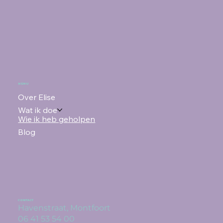
MENU
Over Elise
Wat ik doe
Wie ik heb geholpen
Blog
CONTACT
Havenstraat, Montfoort
06 41 53 54 00